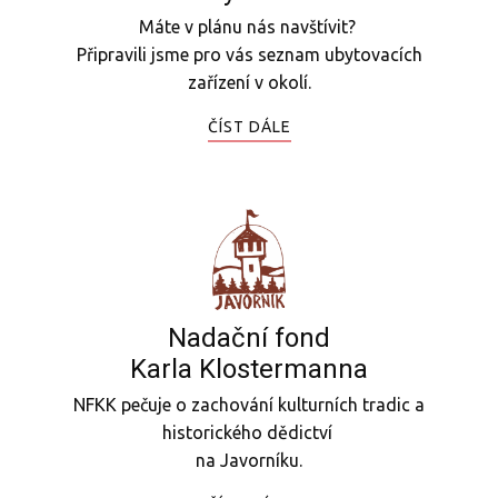
zařízení v okolí.
ČÍST DÁLE
Nadační fond
Karla Klostermanna
NFKK pečuje o zachování kulturních tradic a
historického dědictví
na Javorníku.
ČÍST DÁLE