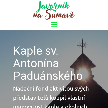
Kaple sv.
Antonína
Paduánského
Nadační fond aktivitou svých
představitelů koupil vlastní
nemovitost kaple a okolních